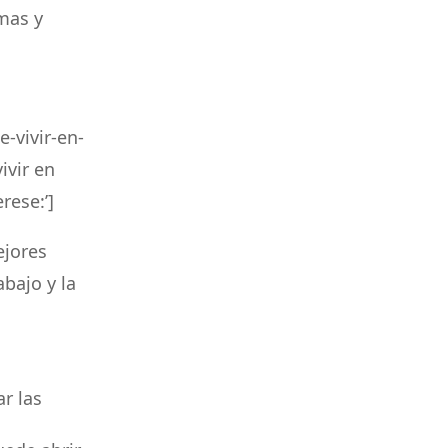
mas y
-vivir-en-
ivir en
rese:’]
ejores
bajo y la
r las