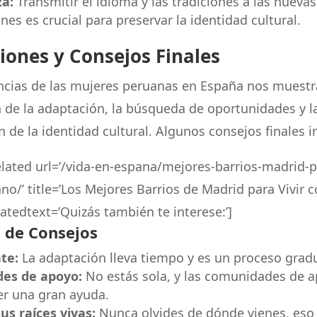
a:
Transmitir el idioma y las tradiciones a las nuevas
nes es crucial para preservar la identidad cultural.
iones y Consejos Finales
ncias de las mujeres peruanas en España nos muestr
 de la adaptación, la búsqueda de oportunidades y l
 de la identidad cultural. Algunos consejos finales i
elated url=’/vida-en-espana/mejores-barrios-madrid-pa
o/’ title=’Los Mejores Barrios de Madrid para Vivir
atedtext=’Quizás también te interese:’]
de Consejos
te:
La adaptación lleva tiempo y es un proceso gradu
des de apoyo:
No estás sola, y las comunidades de 
r una gran ayuda.
s raíces vivas:
Nunca olvides de dónde vienes, eso 