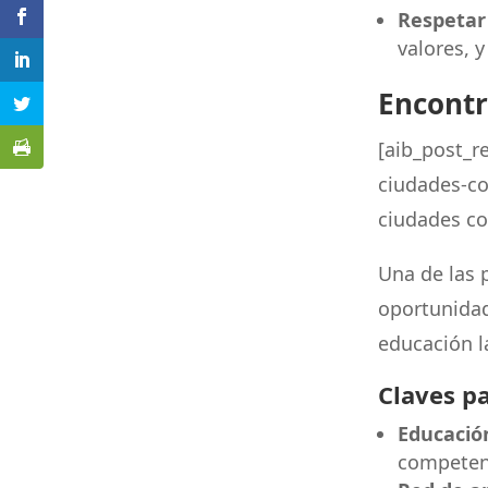
Respetar
valores, y
Encont
[aib_post_r
ciudades-cos
ciudades co
Una de las 
oportunidad
educación la
Claves pa
Educació
competenc