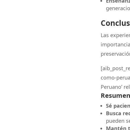
Enseñanz
generacio
Conclus
Las experie
importancia
preservación
[aib_post_r
como-peruan
Peruano’ rel
Resumen 
Sé pacien
Busca re
pueden se
Mantén tu