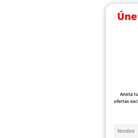
Úne
Anota tu
ofertas ex