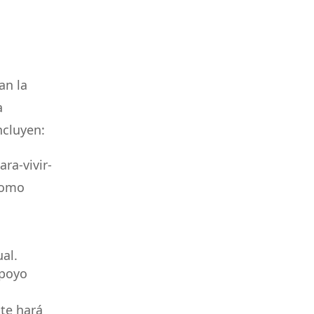
an la
a
ncluyen:
ra-vivir-
 como
al.
apoyo
te hará