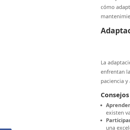
cómo adapta
mantenimien
Adaptac
La adaptaci
enfrentan l
paciencia y
Consejos
Aprender
existen va
Participa
una excel