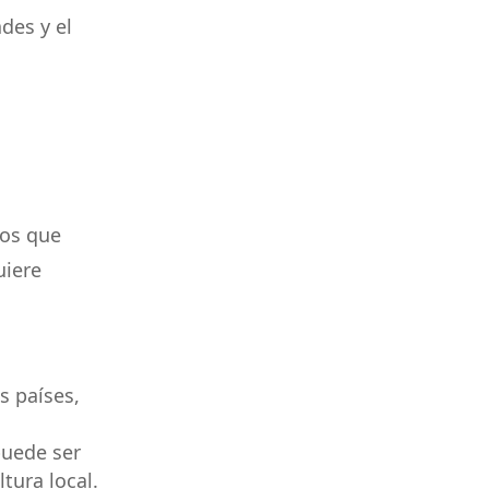
des y el
íos que
uiere
 países,
puede ser
tura local.