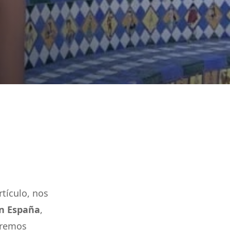
tículo, nos
en España
,
raremos