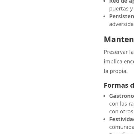
Red de a
puertas y
Persisten
adversidad
Manteni
Preservar l
implica enc
la propia.
Formas d
Gastrono
con las r
con otros
Festivida
comunidad