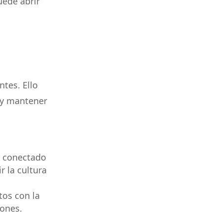
uede abrir
tes. Ello
a y mantener
e conectado
r la cultura
tos con la
ones.